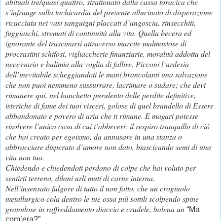
abituali tre/quasi quattro, strattonato dalla cassa toracica che
s’infrange sulla tachicardia del presente allucinato di disperazione
ricacciata nei vasi sanguigni placcati d’angoscia, rinsecchiti,
fuggiaschi, stremati di continuità alla vita. Quella becera ed
ignorante del trascinarsi attraverso marcite malmostose di
procrastini schifosi, vigliaccherie finanziarie, moralità addotta del
necessario e bulimia alla voglia di fallire. Picconi l‘ardesia
dell’inevitabile scheggiandoti le mani brancolanti una salvazione
che non puoi nemmeno sussurrare, lacrimare o sudare; che devi
rimanere qui, nel banchetto purulento delle perdite definitive,
isteriche di fame dei tuoi visceri, golose di quel brandello di Essere
abbandonato e povero di aria che ti rimane. E magari potesse
risolvere l’unica cosa di cui t’abbeveri: il respiro tranquillo di ciò
che hai creato per egoismo, da annusare in una stanza o
abbracciare disperato d’amore non dato, biascicando semi di una
vita non tua.
Chiedendo e chiedendoti perdono di colpe che hai voluto per
sentirti terreno, dilani urli muti di carne interna.
Nell’insensato fulgore di tutto il non fatto, che un crogiuolo
metallurgico cola dentro le tue ossa più sottili scolpendo spine
granulose in raffreddamento diaccio e crudele, balena un
“Ma
com’era?”.